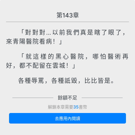
第143章
「對對對…以前我們真是瞎了眼了，
來青陽醫院看病！」
「就這樣的黑心醫院，哪怕醫術再
好，都不配留在雲城！」
各種辱罵，各種詆毀，比比皆是。
餘額不足
解鎖本章需要
35
書幣
去應用內閱讀