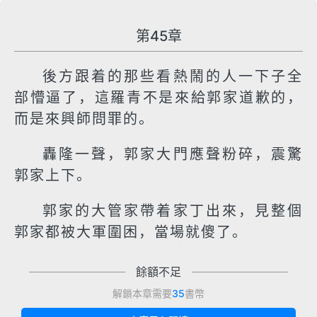
第45章
後方跟着的那些看熱鬧的人一下子全
部懵逼了，這羅青不是來給郭家道歉的，
而是來興師問罪的。
轟隆一聲，郭家大門應聲粉碎，震驚
郭家上下。
郭家的大管家帶着家丁出來，見整個
郭家都被大軍圍困，當場就傻了。
餘額不足
解鎖本章需要
35
書幣