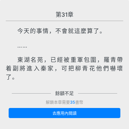
第31章
今天的事情，不會就這麼算了。
……
東湖名苑，已經被重軍包圍，羅青帶
着副將進入秦家，可把柳青花他們嚇壞
了。
餘額不足
解鎖本章需要
35
書幣
去應用內閱讀