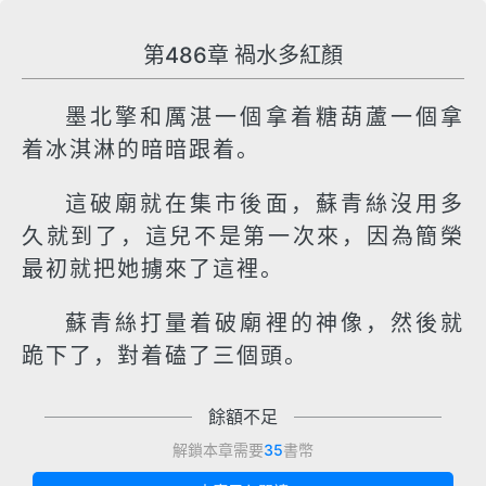
第486章 禍水多紅顏
墨北擎和厲湛一個拿着糖葫蘆一個拿
着冰淇淋的暗暗跟着。
這破廟就在集市後面，蘇青絲沒用多
久就到了，這兒不是第一次來，因為簡榮
最初就把她擄來了這裡。
蘇青絲打量着破廟裡的神像，然後就
跪下了，對着磕了三個頭。
餘額不足
解鎖本章需要
35
書幣