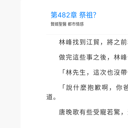
第482章 祭祖？
贅婿聖醫
都市情感
林峰找到江貿，將之前
做完這些事之後，林峰
「林先生，這次也沒帶
「說什麼抱歉啊，你
道。
唐晚歌有些受寵若驚，