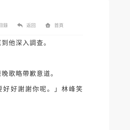
目錄
返回
首頁
幫到他深入調查。
唐晚歌略帶歉意道。
要好好謝謝你呢。」林峰笑