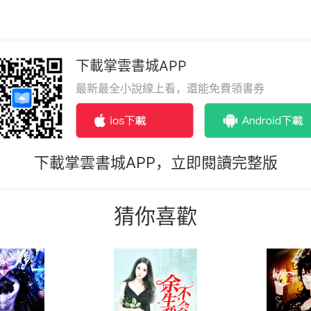
下載掌雲書城APP
最新最全小說線上看，還能免費領書券
下載掌雲書城APP，立即閱讀完整版
猜你喜歡