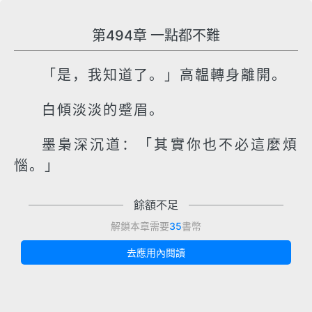
第494章 一點都不難
「是，我知道了。」高韞轉身離開。
白傾淡淡的蹙眉。
墨梟深沉道：「其實你也不必這麼煩
惱。」
餘額不足
解鎖本章需要
35
書幣
去應用內閱讀