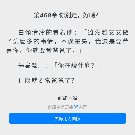
第468章 你別走，好嗎？
白傾清冷的看着他：「雖然趙安安做
了這麼多的事情，不過墨梟，我還是要恭
喜你，你就要當爸爸了。」
墨梟蹙眉：「你在說什麼？！」
什麼就要當爸爸了？
餘額不足
解鎖本章需要
35
書幣
去應用內閱讀