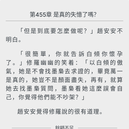
第455章 是真的失憶了嗎？
「但是到底要怎麼做呢？」趙安安不
明白。
「很簡單，你就告訴白傾你懷孕
了。」修羅幽幽的笑着：「以白傾的傲
氣，她是不會找墨梟去求證的，畢竟萬一
是真的，她豈不是顏面盡失，再有，就算
她去找墨梟質問，墨梟看她這麼誤會自
己，你覺得他們能不吵架？」
趙安安覺得修羅說的很有道理。
餘額不足