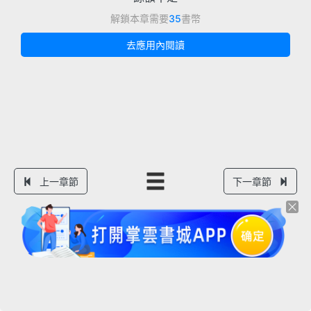
解鎖本章需要
35
書幣
去應用內閱讀
上一章節
下一章節