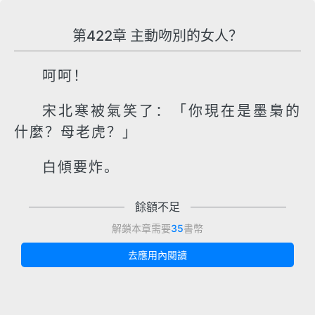
第422章 主動吻別的女人？
呵呵！
宋北寒被氣笑了：「你現在是墨梟的
什麼？母老虎？」
白傾要炸。
餘額不足
解鎖本章需要
35
書幣
去應用內閱讀