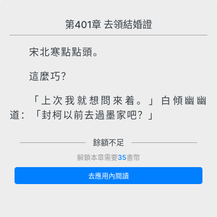
第401章 去領結婚證
宋北寒點點頭。
這麼巧？
「上次我就想問來着。」白傾幽幽
道：「封柯以前去過墨家吧？」
餘額不足
解鎖本章需要
35
書幣
去應用內閱讀