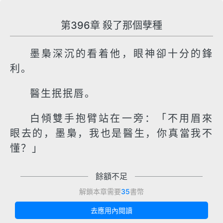
第396章 殺了那個孽種
墨梟深沉的看着他，眼神卻十分的鋒
利。
醫生抿抿唇。
白傾雙手抱臂站在一旁：「不用眉來
眼去的，墨梟，我也是醫生，你真當我不
懂？」
餘額不足
解鎖本章需要
35
書幣
去應用內閱讀