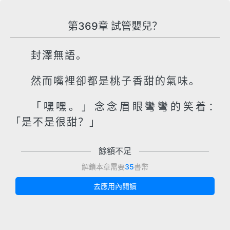
第369章 試管嬰兒？
封澤無語。
然而嘴裡卻都是桃子香甜的氣味。
「嘿嘿。」念念眉眼彎彎的笑着：
「是不是很甜？」
餘額不足
解鎖本章需要
35
書幣
去應用內閱讀