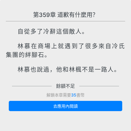
第359章 道歉有什麼用？
自從多了冷辭這個敵人。
林慕在商場上就遇到了很多來自冷氏
集團的絆腳石。
林慕也說過，他和林楓不是一路人。
餘額不足
解鎖本章需要
35
書幣
去應用內閱讀