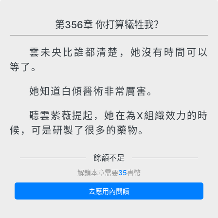
第356章 你打算犧牲我？
雲未央比誰都清楚，她沒有時間可以
等了。
她知道白傾醫術非常厲害。
聽雲紫薇提起，她在為X組織效力的時
候，可是研製了很多的藥物。
餘額不足
解鎖本章需要
35
書幣
去應用內閱讀