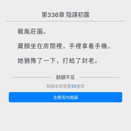
第336章 陰謀初露
龍胤莊園。
藏顏坐在房間裡，手裡拿着手機。
她猶豫了一下，打給了封老。
餘額不足
解鎖本章需要
35
書幣
去應用內閱讀