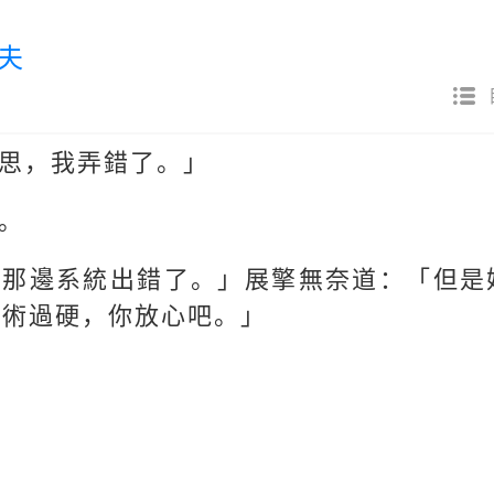
婚夫
思，我弄錯了。」
。
是那邊系統出錯了。」展擎無奈道：「但是
技術過硬，你放心吧。」