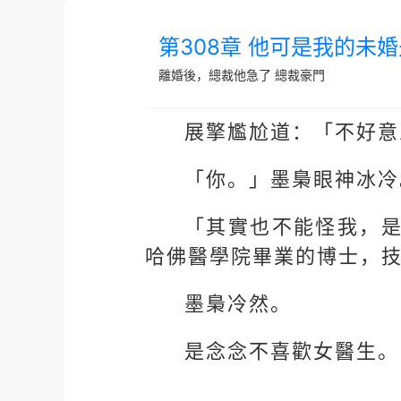
第308章 他可是我的未
離婚後，總裁他急了
總裁豪門
展擎尷尬道：「不好意
「你。」墨梟眼神冰冷
「其實也不能怪我，
哈佛醫學院畢業的博士，
墨梟冷然。
是念念不喜歡女醫生。