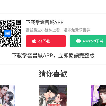
下載掌雲書城APP
最新最全小說線上看，還能免費領書券
下載掌雲書城APP，立即閱讀完整版
猜你喜歡