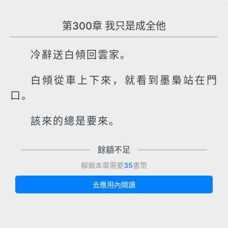
第300章 我只是成全他
冷辭送白傾回雲家。
白傾從車上下來，就看到墨梟站在門
口。
該來的總是要來。
餘額不足
解鎖本章需要
35
書幣
去應用內閱讀