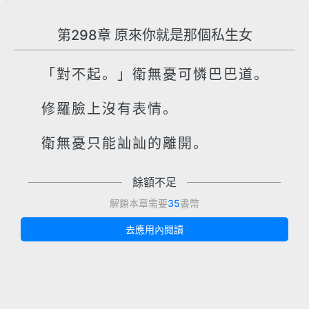
第298章 原來你就是那個私生女
「對不起。」衛無憂可憐巴巴道。
修羅臉上沒有表情。
衛無憂只能訕訕的離開。
餘額不足
解鎖本章需要
35
書幣
去應用內閱讀