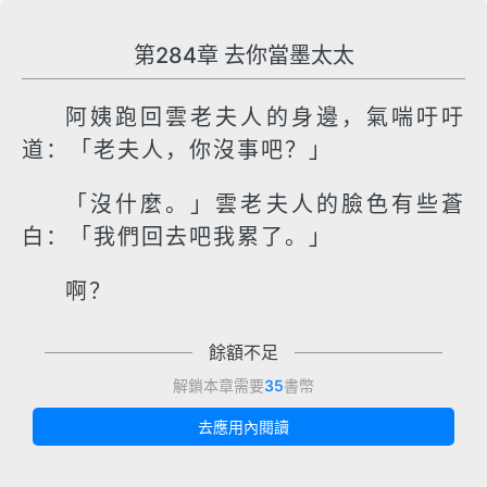
第284章 去你當墨太太
阿姨跑回雲老夫人的身邊，氣喘吁吁
道：「老夫人，你沒事吧？」
「沒什麼。」雲老夫人的臉色有些蒼
白：「我們回去吧我累了。」
啊？
餘額不足
解鎖本章需要
35
書幣
去應用內閱讀