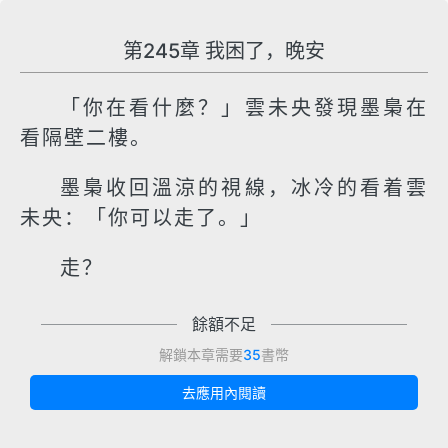
第245章 我困了，晚安
「你在看什麼？」雲未央發現墨梟在
看隔壁二樓。
墨梟收回溫涼的視線，冰冷的看着雲
未央：「你可以走了。」
走？
餘額不足
解鎖本章需要
35
書幣
去應用內閱讀