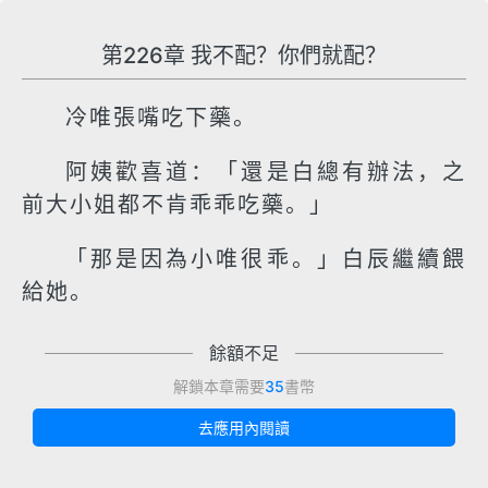
第226章 我不配？你們就配？
冷唯張嘴吃下藥。
阿姨歡喜道：「還是白總有辦法，之
前大小姐都不肯乖乖吃藥。」
「那是因為小唯很乖。」白辰繼續餵
給她。
餘額不足
解鎖本章需要
35
書幣
去應用內閱讀