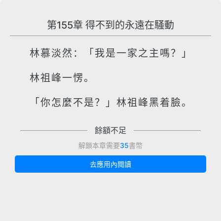
第155章 得不到的永遠在騷動
林慕淡然：「我是一家之主嗎？」
林祖峰一愣。
「你怎麼不是？」林祖峰黑着臉。
餘額不足
解鎖本章需要
35
書幣
去應用內閱讀