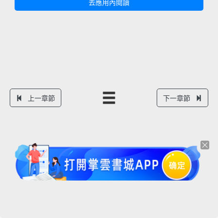
去應用內閱讀
上一章節
下一章節