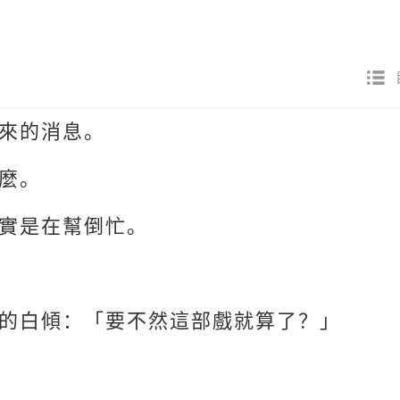
來的消息。
麼。
實是在幫倒忙。
的白傾：「要不然這部戲就算了？」