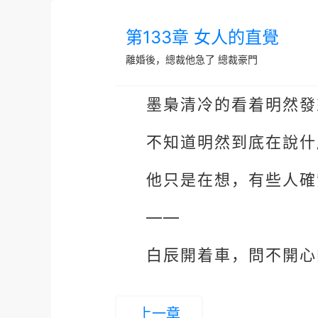
第133章 女人的直覺
離婚後，總裁他急了
總裁豪門
墨梟清冷的看着明然發
不知道明然到底在說什
他只是在想，有些人確
——
白辰開着車，問不開心
上一章