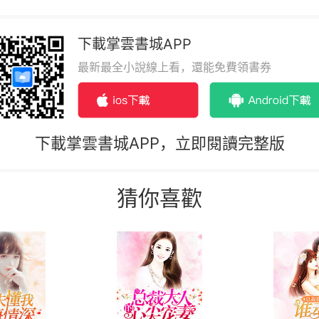
下載掌雲書城APP
最新最全小說線上看，還能免費領書券
下載掌雲書城APP，立即閱讀完整版
猜你喜歡