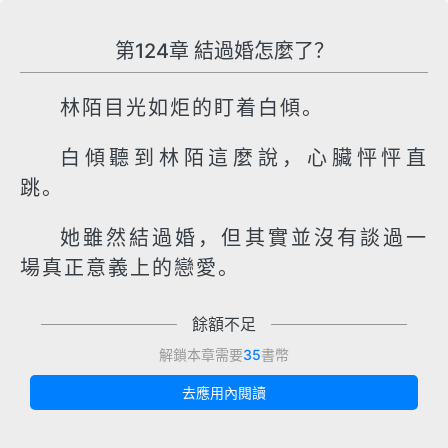
第124章 結過婚怎麼了？
林陌目光如炬的盯着白傾。
白傾聽到林陌這麼說，心臟怦怦直
跳。
她雖然結過婚，但其實並沒有談過一
場真正意義上的戀愛。
餘額不足
解鎖本章需要
35
書幣
去應用內閱讀