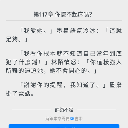
第117章 你還不起床嗎？
「我愛她。」墨梟語氣冷冰：「這就
足夠。」
「我看你根本就不知道自己當年到底
犯了什麼錯！」林陌憤怒：「你這樣強人
所難的逼迫她，她不會開心的。」
「謝謝你的提醒，我知道了。」墨梟
掛了電話。
餘額不足
解鎖本章需要
35
書幣