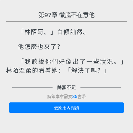
第97章 徹底不在意他
「林陌哥。」白傾訕然。
他怎麼也來了？
「我聽說你們好像出了一些狀況。」
林陌溫柔的看着她：「解決了嗎？」
餘額不足
解鎖本章需要
35
書幣
去應用內閱讀