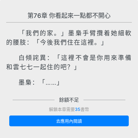
第76章 你看起來一點都不開心
「我們的家。」墨梟手臂攬着她細軟
的腰肢：「今後我們住在這裡。」
白傾詫異：「這裡不會是你用來準備
和雲七七一起住的吧？」
墨梟：「……」
餘額不足
解鎖本章需要
35
書幣
去應用內閱讀