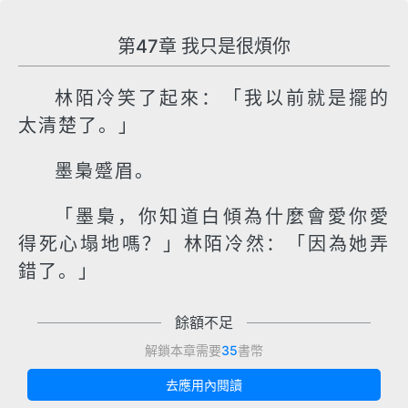
第47章 我只是很煩你
林陌冷笑了起來：「我以前就是擺的
太清楚了。」
墨梟蹙眉。
「墨梟，你知道白傾為什麼會愛你愛
得死心塌地嗎？」林陌冷然：「因為她弄
錯了。」
餘額不足
解鎖本章需要
35
書幣
去應用內閱讀