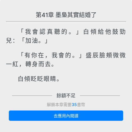
第41章 墨梟其實結婚了
「我會認真聽的。」白傾給他鼓勁
兒：「加油。」
「有你在，我會的。」盛辰臉頰微微
一紅，轉身而去。
白傾眨眨眼睛。
餘額不足
解鎖本章需要
35
書幣
去應用內閱讀