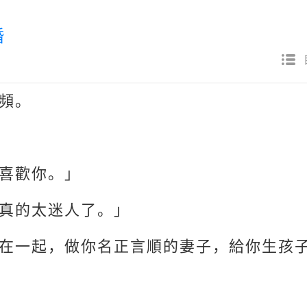
婚
頻。
喜歡你。」
真的太迷人了。」
在一起，做你名正言順的妻子，給你生孩