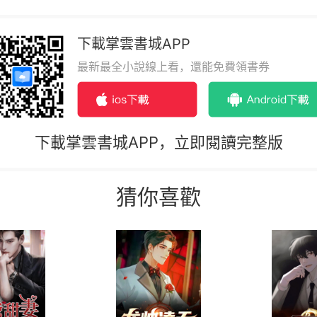
下載掌雲書城APP
最新最全小說線上看，還能免費領書券
下載掌雲書城APP，立即閱讀完整版
猜你喜歡