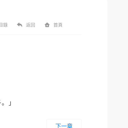
目錄
返回
首頁
子。」
下一章