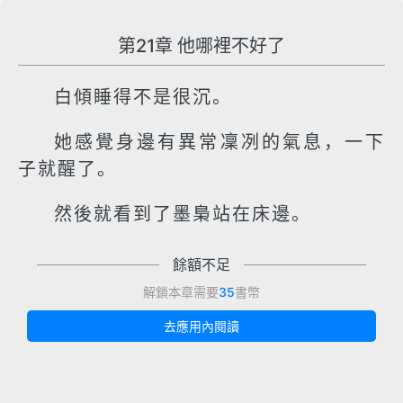
第21章 他哪裡不好了
白傾睡得不是很沉。
她感覺身邊有異常凜冽的氣息，一下
子就醒了。
然後就看到了墨梟站在床邊。
餘額不足
解鎖本章需要
35
書幣
去應用內閱讀