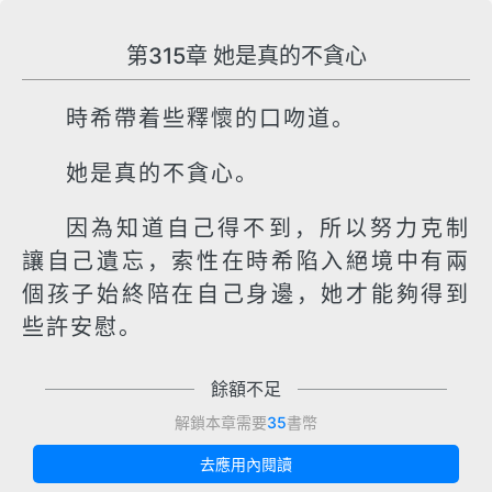
第315章 她是真的不貪心
時希帶着些釋懷的口吻道。
她是真的不貪心。
因為知道自己得不到，所以努力克制
讓自己遺忘，索性在時希陷入絕境中有兩
個孩子始終陪在自己身邊，她才能夠得到
些許安慰。
餘額不足
解鎖本章需要
35
書幣
去應用內閱讀