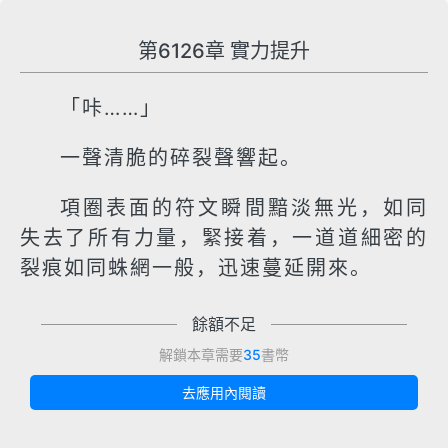
第6126章 實力提升
「咔……」
一聲清脆的碎裂聲響起。
項圈表面的符文瞬間黯淡無光，如同
失去了所有力量，緊接着，一道道細密的
裂痕如同蛛網一般，迅速蔓延開來。
餘額不足
解鎖本章需要
35
書幣
去應用內閱讀