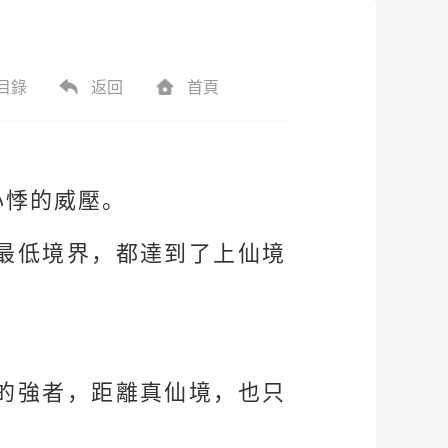
目錄
返回
首頁
心悸的威壓。
最低境界，都達到了上仙境
的強者，距離真仙境，也只