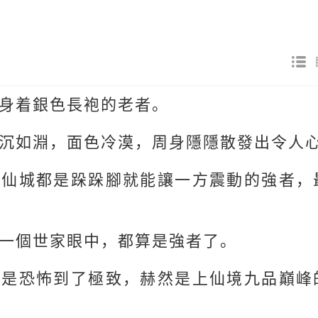
身着銀色長袍的老者。
沉如淵，面色冷漠，周身隱隱散發出令人
雲仙城都是跺跺腳就能讓一方震動的強者，
一個世家眼中，都算是強者了。
更是恐怖到了極致，赫然是上仙境九品巔峰