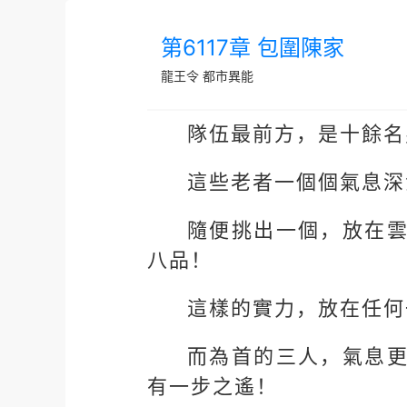
第6117章 包圍陳家
龍王令
都市異能
隊伍最前方，是十餘名
這些老者一個個氣息深
隨便挑出一個，放在
八品！
這樣的實力，放在任何
而為首的三人，氣息
有一步之遙！