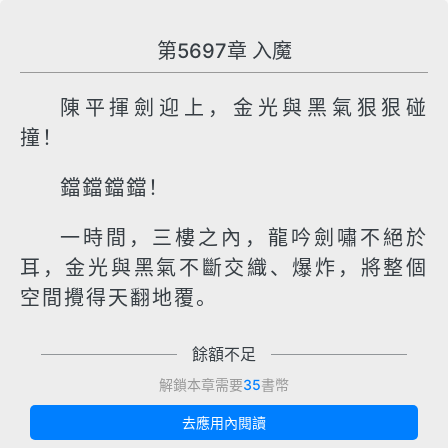
第5697章 入魔
陳平揮劍迎上，金光與黑氣狠狠碰
撞！
鐺鐺鐺鐺！
一時間，三樓之內，龍吟劍嘯不絕於
耳，金光與黑氣不斷交織、爆炸，將整個
空間攪得天翻地覆。
餘額不足
解鎖本章需要
35
書幣
去應用內閱讀