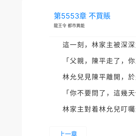
第5553章 不買賬
龍王令
都市異能
這一刻，林家主被深深
「父親，陳平走了，你
林允兒見陳平離開，於
「你不要問了，這幾天
林家主對着林允兒叮囑
上一章