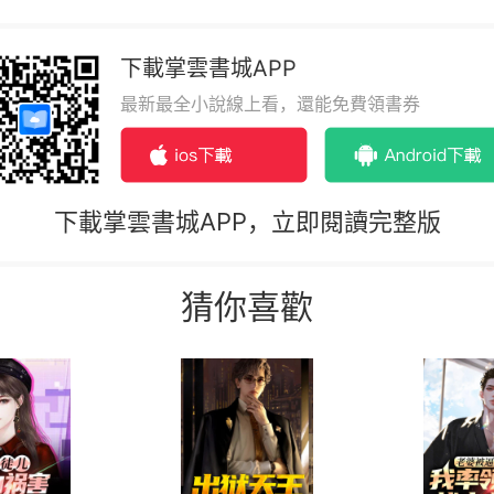
下載掌雲書城APP
最新最全小說線上看，還能免費領書券
下載掌雲書城APP，立即閱讀完整版
猜你喜歡