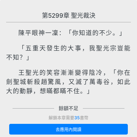
第5299章 聖光裁決
陳平眼神一凜：「你知道的不少。」
「五重天發生的大事，我聖光宗豈能
不知？」
王聖光的笑容漸漸變得陰冷，「你在
劍聖城斬殺趙驚風，又滅了萬毒谷，如此
大的動靜，想瞞都瞞不住。」
餘額不足
解鎖本章需要
35
書幣
去應用內閱讀