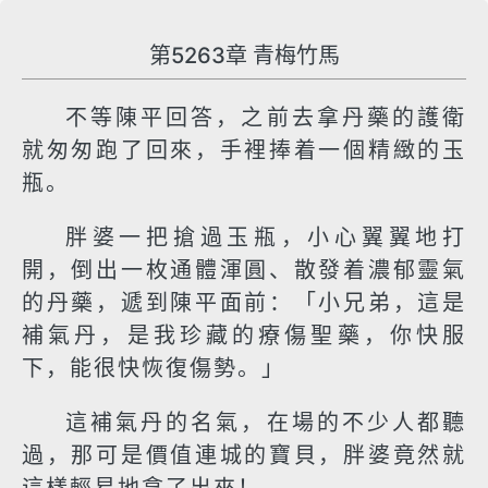
第5263章 青梅竹馬
不等陳平回答，之前去拿丹藥的護衛
就匆匆跑了回來，手裡捧着一個精緻的玉
瓶。
胖婆一把搶過玉瓶，小心翼翼地打
開，倒出一枚通體渾圓、散發着濃郁靈氣
的丹藥，遞到陳平面前：「小兄弟，這是
補氣丹，是我珍藏的療傷聖藥，你快服
下，能很快恢復傷勢。」
這補氣丹的名氣，在場的不少人都聽
過，那可是價值連城的寶貝，胖婆竟然就