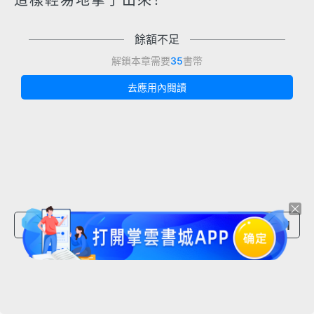
這樣輕易地拿了出來！
餘額不足
解鎖本章需要
35
書幣
去應用內閱讀
上一章節
下一章節