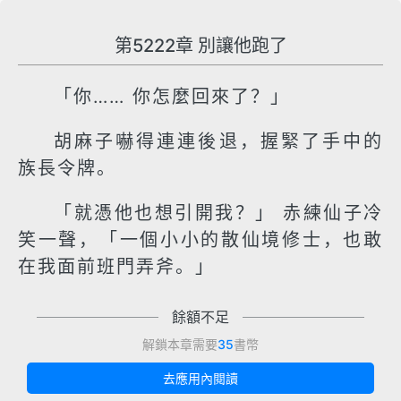
第5222章 別讓他跑了
「你…… 你怎麼回來了？」
胡麻子嚇得連連後退，握緊了手中的
族長令牌。
「就憑他也想引開我？」 赤練仙子冷
笑一聲，「一個小小的散仙境修士，也敢
在我面前班門弄斧。」
餘額不足
解鎖本章需要
35
書幣
去應用內閱讀