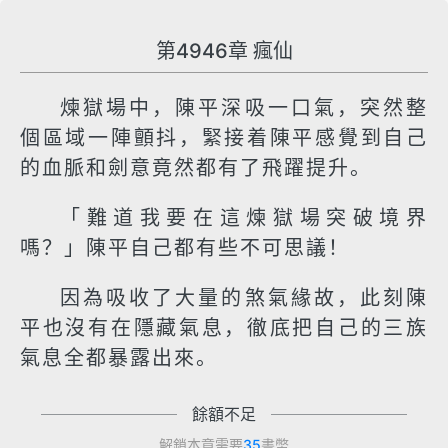
第4946章 瘋仙
煉獄場中，陳平深吸一口氣，突然整
個區域一陣顫抖，緊接着陳平感覺到自己
的血脈和劍意竟然都有了飛躍提升。
「難道我要在這煉獄場突破境界
嗎？」陳平自己都有些不可思議！
因為吸收了大量的煞氣緣故，此刻陳
平也沒有在隱藏氣息，徹底把自己的三族
氣息全都暴露出來。
餘額不足
解鎖本章需要
35
書幣