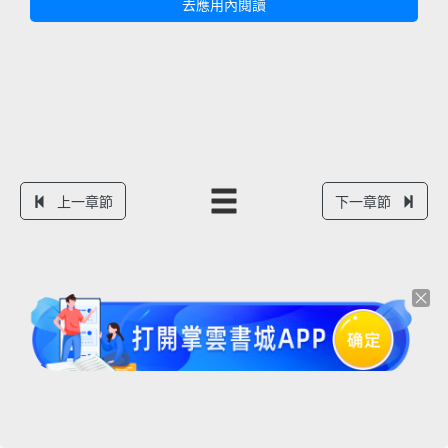
去應用內閱讀
上一章節
下一章節