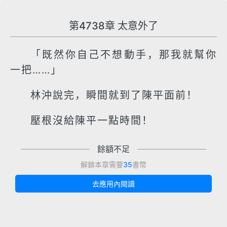
第4738章 太意外了
「既然你自己不想動手，那我就幫你
一把……」
林沖說完，瞬間就到了陳平面前！
壓根沒給陳平一點時間！
餘額不足
解鎖本章需要
35
書幣
去應用內閱讀