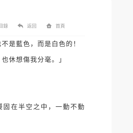
目錄
返回
首頁
也不是藍色，而是白色的！
，也休想傷我分毫。」
！
凝固在半空之中，一動不動