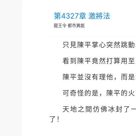
第4327章 激將法
龍王令
都市異能
只見陳平掌心突然跳動
看到陳平竟然打算用至
陳平並沒有理他，而是
可奇怪的是，陳平的火
天地之間仿佛冰封了
了！