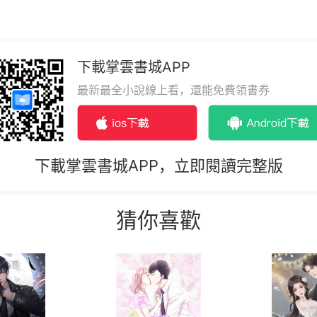
下載掌雲書城APP
最新最全小說線上看，還能免費領書券
下載掌雲書城APP，立即閱讀完整版
猜你喜歡