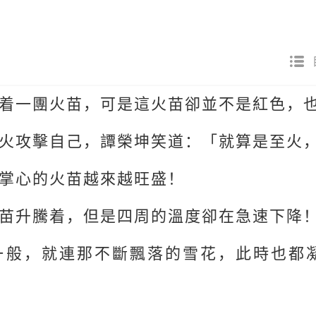
着一團火苗，可是這火苗卻並不是紅色，
火攻擊自己，譚榮坤笑道：「就算是至火
掌心的火苗越來越旺盛！
苗升騰着，但是四周的溫度卻在急速下降
一般，就連那不斷飄落的雪花，此時也都