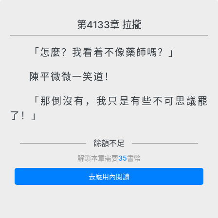
第4133章 拉攏
「怎麼？我看着不像藥師嗎？」
陳平微微一笑道！
「那倒沒有，我只是有些不可思議罷
了！」
餘額不足
解鎖本章需要
35
書幣
去應用內閱讀