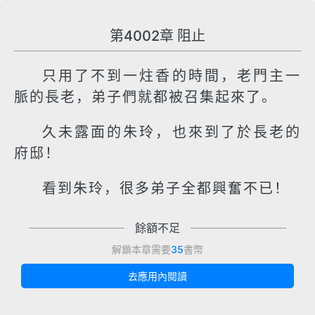
第4002章 阻止
只用了不到一炷香的時間，老門主一
脈的長老，弟子們就都被召集起來了。
久未露面的朱玲，也來到了於長老的
府邸！
看到朱玲，很多弟子全都興奮不已！
餘額不足
解鎖本章需要
35
書幣
去應用內閱讀