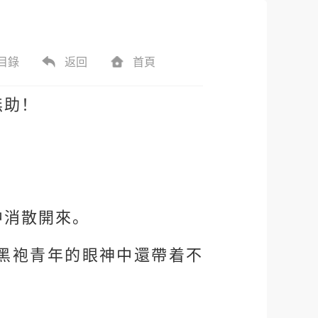
目錄
返回
首頁
無助！
中消散開來。
黑袍青年的眼神中還帶着不