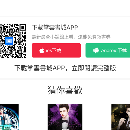
下載掌雲書城APP
最新最全小說線上看，還能免費領書券
下載掌雲書城APP，立即閱讀完整版
猜你喜歡