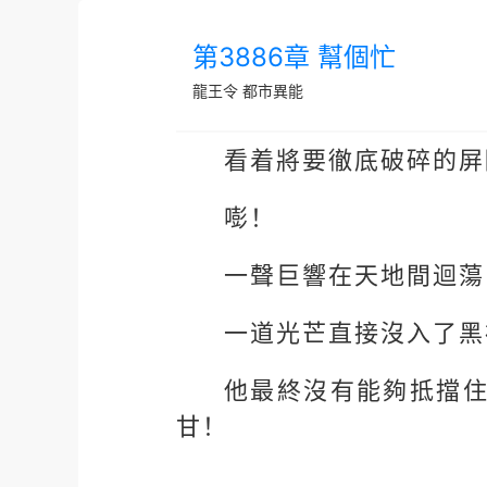
第3886章 幫個忙
龍王令
都市異能
看着將要徹底破碎的屏
嘭！
一聲巨響在天地間迴蕩
一道光芒直接沒入了黑
他最終沒有能夠抵擋
甘！