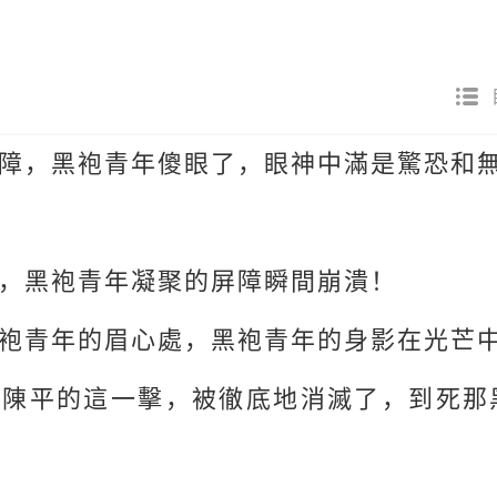
障，黑袍青年傻眼了，眼神中滿是驚恐和
，黑袍青年凝聚的屏障瞬間崩潰！
袍青年的眉心處，黑袍青年的身影在光芒
住陳平的這一擊，被徹底地消滅了，到死那