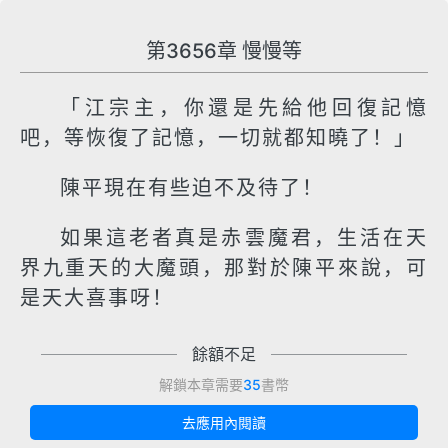
第3656章 慢慢等
「江宗主，你還是先給他回復記憶
吧，等恢復了記憶，一切就都知曉了！」
陳平現在有些迫不及待了！
如果這老者真是赤雲魔君，生活在天
界九重天的大魔頭，那對於陳平來說，可
是天大喜事呀！
餘額不足
解鎖本章需要
35
書幣
去應用內閱讀