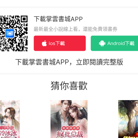
下載掌雲書城APP
最新最全小說線上看，還能免費領書券
下載掌雲書城APP，立即閱讀完整版
猜你喜歡