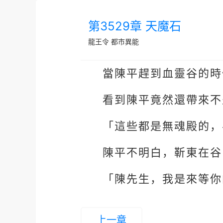
第3529章 天魔石
龍王令
都市異能
當陳平趕到血靈谷的時
看到陳平竟然還帶來不
「這些都是無魂殿的，
陳平不明白，靳東在谷
「陳先生，我是來等你
上一章