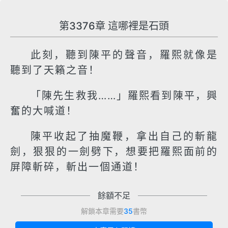
第3376章 這哪裡是石頭
此刻，聽到陳平的聲音，羅熙就像是
聽到了天籟之音！
「陳先生救我……」羅熙看到陳平，興
奮的大喊道！
陳平收起了抽魔鞭，拿出自己的斬龍
劍，狠狠的一劍劈下，想要把羅熙面前的
屏障斬碎，斬出一個通道！
餘額不足
解鎖本章需要
35
書幣